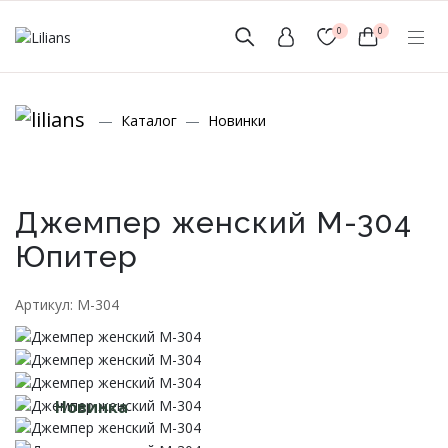
0
0
(мобильный)
Каталог
Новинки
+7 (999) 156-56-43
www.lilians-kazan@mail.ru
Джемпер женский М-304
Юпитер
Новинки
Артикул: М-304
Мужской Ассортимент
Детcкий трикотаж
Новинка