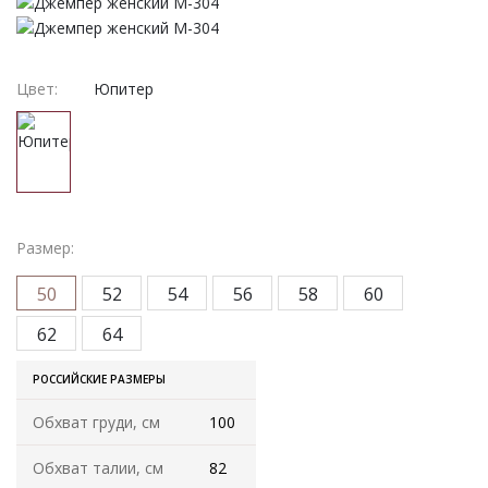
Женская одежда
Халаты
Цвет:
Юпитер
Домашняя одежда
Женские спортивные костюмы
Жакеты женские
Размер:
Комплекты женские повседневные
50
52
54
56
58
60
Куртка женская на молнии
62
64
РОССИЙСКИЕ РАЗМЕРЫ
Рекомендуем
Обхват груди, см
100
Футболки и блузки
Обхват талии, см
82