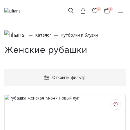
0
0
(мобильный)
Каталог
Футболки и блузки
+7 (999) 156-56-43
www.lilians-kazan@mail.ru
Женские рубашки
Открыть фильтр
Новинки
Мужской Ассортимент
Детcкий трикотаж