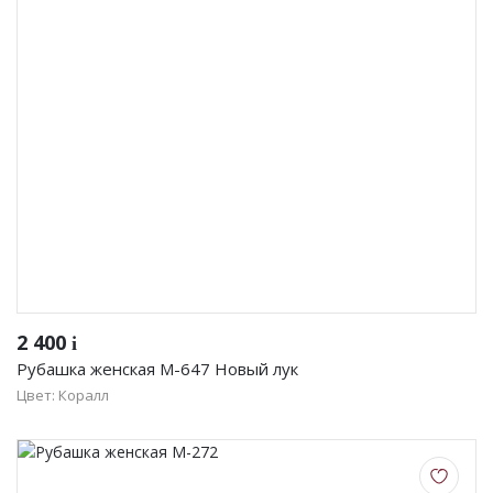
Женская одежда
Халаты
Домашняя одежда
Женские спортивные костюмы
Жакеты женские
Комплекты женские повседневные
Куртка женская на молнии
2 400
i
Рубашка женская М-647 Новый лук
Рекомендуем
Цвет: Коралл
Футболки и блузки