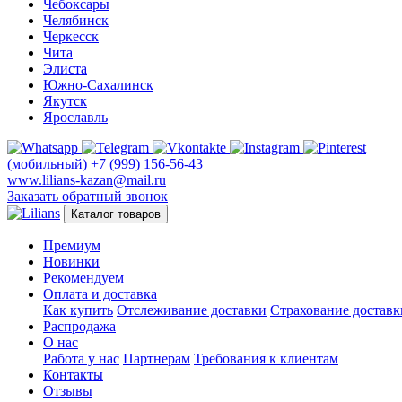
Чебоксары
Челябинск
Черкесск
Чита
Элиста
Южно-Сахалинск
Якутск
Ярославль
(мобильный)
+7 (999) 156-56-43
www.lilians-kazan@mail.ru
Заказать обратный звонок
Каталог товаров
Премиум
Новинки
Рекомендуем
Оплата и доставка
Как купить
Отслеживание доставки
Страхование доставк
Распродажа
О нас
Работа у нас
Партнерам
Требования к клиентам
Контакты
Отзывы