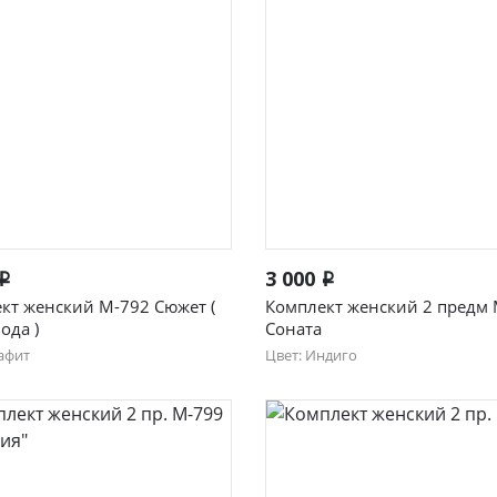
Быстрый просмотр
Быстрый просмотр
3 000
i
i
кт женский М-792 Сюжет (
Комплект женский 2 предм
ода )
Соната
афит
Цвет: Индиго
46
48
50
48
50
52
54
56