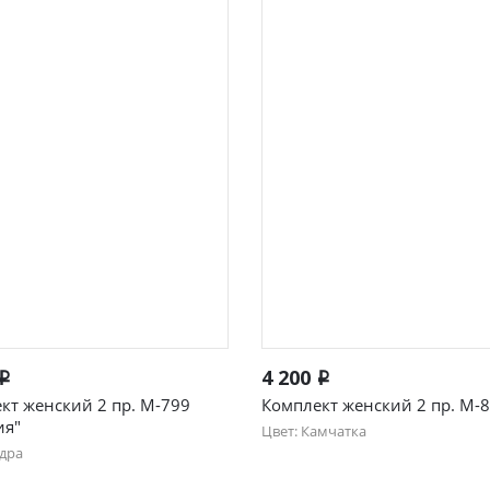
Быстрый просмотр
Быстрый просмотр
4 200
i
i
кт женский 2 пр. М-799
Комплект женский 2 пр. М-
ия"
Цвет: Камчатка
удра
46
48
50
52