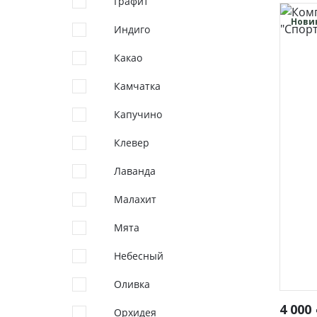
Графит
повседневные
мо
56
Нови
Индиго
Какао
Камчатка
Капучино
Клевер
Фуфайки женские
Бр
Лаванда
Юбки
Малахит
Брюки
Шорты
Мята
Лосины
Небесный
Оливка
4 000
Орхидея