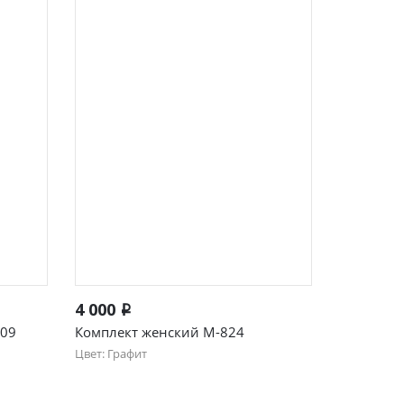
ые
Жакеты женские
Быстрый просмотр
4 000
i
609
Комплект женский М-824
Цвет: Графит
50
52
54
56
Футболки и блузки