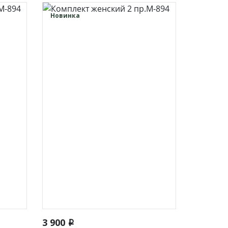
Новинка
Футболки/Поло/Лонгсливы/
Водолазки
Джемпера
Топы/Майки
Рубашки
и
Распродажа
Быстрый просмотр
3 900
i