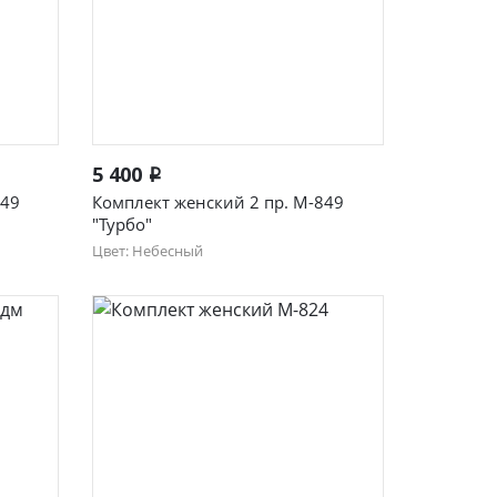
Быстрый просмотр
5 400
i
849
Комплект женский 2 пр. М-849
"Турбо"
Цвет: Небесный
46
48
50
52
54