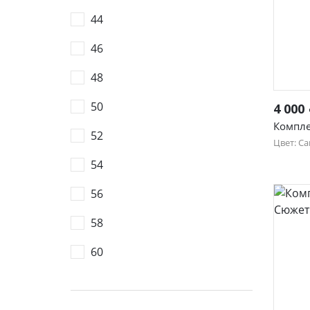
44
46
48
50
4 000
Компле
52
Цвет: С
54
48
56
58
60