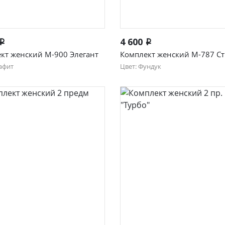
Быстрый просмотр
Быстрый просмотр
4 600
i
i
кт женский М-900 Элегант
Комплект женский М-787 С
афит
Цвет: Фундук
52
54
56
44
46
48
50
52
54
56