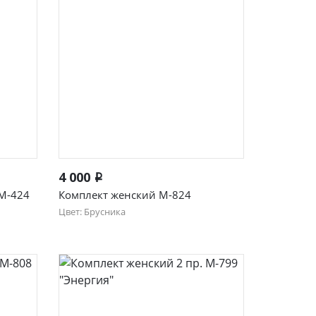
Быстрый просмотр
4 000
i
 М-424
Комплект женский М-824
Цвет: Брусника
48
54