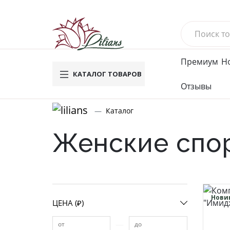
Премиум
Н
КАТАЛОГ ТОВАРОВ
Отзывы
Новинки
Му
Каталог
Вафель
Женские спо
Махров
Велюро
Компле
Брюки
Футбол
Нови
ЦЕНА (₽)
Водола
Мужское
—
от
до