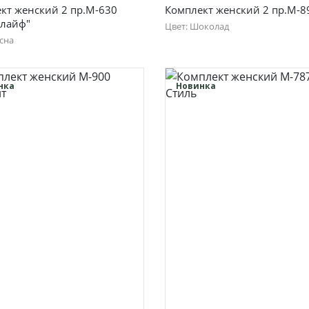
кт женский 2 пр.М-630
Комплект женский 2 пр.М-8
 лайф"
Цвет: Шоколад
сна
46
48
50
52
50
52
54
54
нка
Новинка