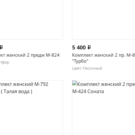
Быстрый просмотр
Быстрый просмотр
5 400
i
i
кт женский 2 предм М-824
Комплект женский 2 пр. М-
"Турбо"
апфир
Цвет: Песочный
50
52
54
46
48
50
52
54
56