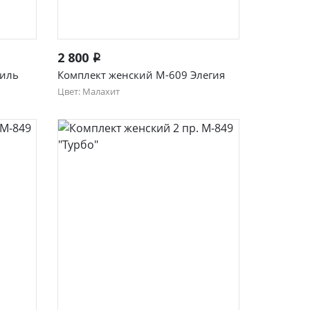
Быстрый просмотр
2 800
i
тиль
Комплект женский М-609 Элегия
Цвет: Малахит
48
50
52
54
56
58