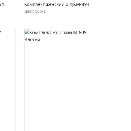
94
Комплект женский 2 пр.М-894
Цвет: Сосна
46
48
50
52
54