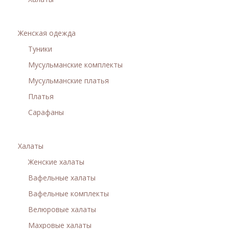
Фуфайки женские
Брюки и юбки
Женская одежда
Туники
Джемпер на молнии
Мусульманские комплекты
Распродажа
Мусульманские платья
Платья
ПРЕМИУМ
Сарафаны
НОВИНКИ
Халаты
РЕКОМЕНДУЕМ
Женские халаты
Вафельные халаты
ОПЛАТА И ДОСТАВКА
Вафельные комплекты
РАСПРОДАЖА
Велюровые халаты
Махровые халаты