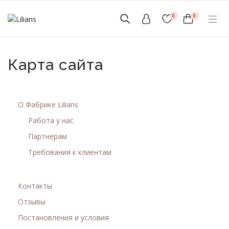
0
0
(мобильный)
Карта сайта
+7 (999) 156-56-43
www.lilians-kazan@mail.ru
О Фабрике Lilians
Работа у нас
Партнерам
Требования к клиентам
Новинки
Мужской Ассортимент
Контакты
Отзывы
Детcкий трикотаж
Постановления и условия