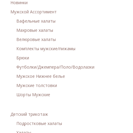
Женская одежда
Новинки
Мужской Ассортимент
Халаты
Вафельные халаты
Домашняя одежда
Махровые халаты
Велюровые халаты
Женские спортивные костюмы
Комплекты мужские/пижамы
Брюки
Жакеты женские
Футболки/Джемпера/Поло/Водолазки
Комплекты женские повседневные
Мужское Нижнее белье
Мужские толстовки
Куртка женская на молнии
Шорты Мужские
Рекомендуем
Детcкий трикотаж
Футболки и блузки
Подростковые халаты
Халаты