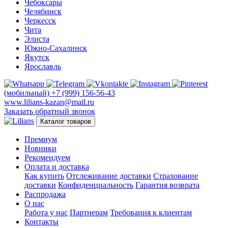
Чебоксары
Челябинск
Черкесск
Чита
Элиста
Южно-Сахалинск
Якутск
Ярославль
(мобильный)
+7 (999) 156-56-43
www.lilians-kazan@mail.ru
Заказать обратный звонок
Каталог товаров
Премиум
Новинки
Рекомендуем
Оплата и доставка
Как купить
Отслеживание доставки
Страхование
доставки
Конфиденциальность
Гарантия возврата
Распродажа
О нас
Работа у нас
Партнерам
Требования к клиентам
Контакты