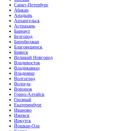
Санкт-Петербург
Абакан
Анадырь
Архангельск
Астрахань
Барнаул
Белгород
Биробиджан
Благовещенск
Брянск
Великий Новгород
Владивосток
Владикавказ
Владимир
Волгоград
Вологда
Воронеж
Горно-Алтайск
Грозный
Екатеринбург
Иваново
Ижевск
Иркутск
Йошкар-Ола