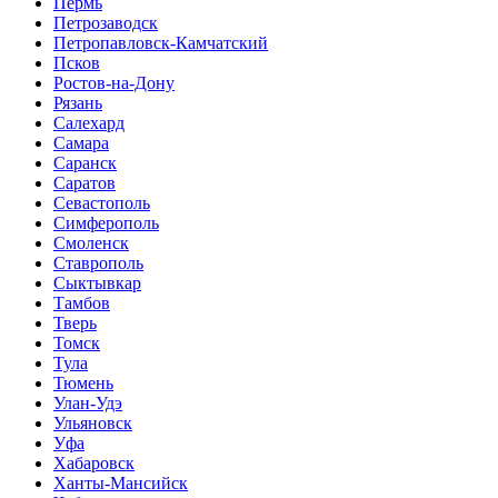
Пермь
Петрозаводск
Петропавловск-Камчатский
Псков
Ростов-на-Дону
Рязань
Салехард
Самара
Саранск
Саратов
Севастополь
Симферополь
Смоленск
Ставрополь
Сыктывкар
Тамбов
Тверь
Томск
Тула
Тюмень
Улан-Удэ
Ульяновск
Уфа
Хабаровск
Ханты-Мансийск