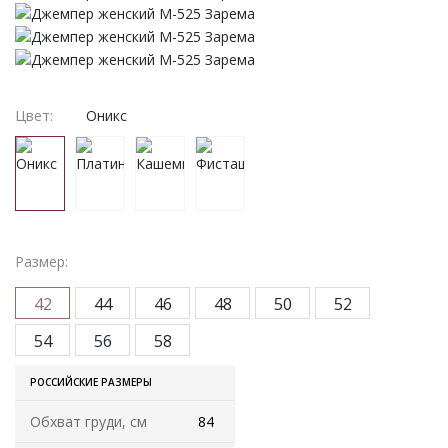
Женская одежда
Халаты
Домашняя одежда
Цвет:
Оникс
Женские спортивные костюмы
Жакеты женские
Комплекты женские повседневные
Размер:
Куртка женская на молнии
42
44
46
48
50
52
54
56
58
Рекомендуем
РОССИЙСКИЕ РАЗМЕРЫ
Футболки и блузки
Обхват груди, см
84