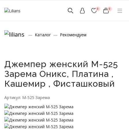
0
0
(мобильный)
Каталог
Рекомендуем
+7 (999) 156-56-43
www.lilians-kazan@mail.ru
Джемпер женский М-525
Зарема Оникс, Платина ,
Кашемир , Фисташковый
Новинки
Артикул: М-525 Зарема
Мужской Ассортимент
Детcкий трикотаж