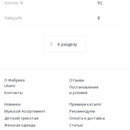
О НАС
Хлопок %
92
КОНТАКТЫ
Лайкра%
8
ОТЗЫВЫ
К разделу
О Фабрике
Отзывы
Lilians
Постановления
Контакты
и условия
Новинки
Премиум каталог
Мужской Ассортимент
Рекомендуем
Детcкий трикотаж
Оплата и доставка
Женская одежда
Статьи